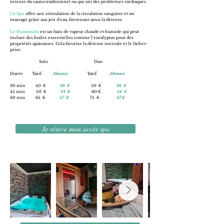
intense du sauna traditionnel ou qui ont des problèmes cardiaques.
Le Spa
offre une stimulation de la circulation sanguine et un
massage grâce aux jets d'eau, favorisant ainsi la détente.
Le Hammam
est un bain de vapeur chaude et humide qui peut
inclure des huiles essentielles comme l'eucalyptus pour des
propriétés apaisantes. Cela favorise la détente mentale et le lâcher-
prise.
Solo
Duo​​​
Durée Tarif
Abonnés
Tarif
Abonnés
30 min 40 €
36 €
50 €
46 €
45 min 50 €
44 €
60 €
54 €
60 min 65 €
57 €
75 €
67 €
Je réseve mon accès spa